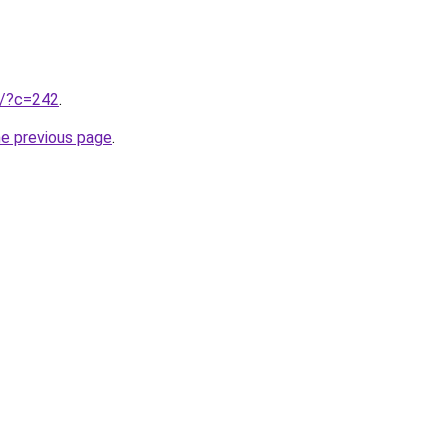
ru/?c=242
.
he previous page
.