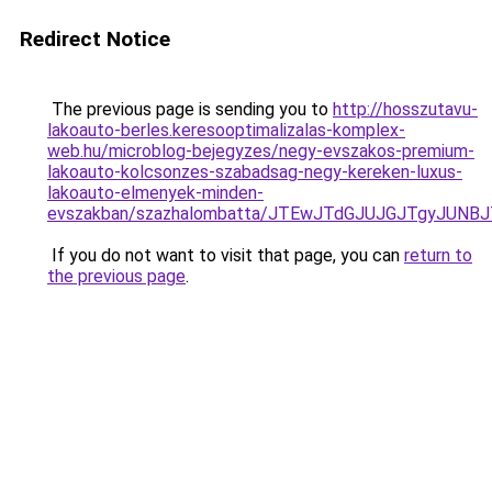
Redirect Notice
The previous page is sending you to
http://hosszutavu-
lakoauto-berles.keresooptimalizalas-komplex-
web.hu/microblog-bejegyzes/negy-evszakos-premium-
lakoauto-kolcsonzes-szabadsag-negy-kereken-luxus-
lakoauto-elmenyek-minden-
evszakban/szazhalombatta/JTEwJTdGJUJGJTgyJUN
If you do not want to visit that page, you can
return to
the previous page
.