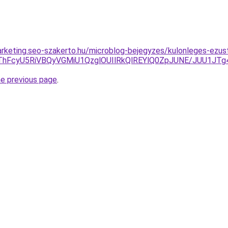
rketing.seo-szakerto.hu/microblog-bejegyzes/kulonleges-ezus
JThFcyU5RiVBQyVGMiU1QzglOUIlRkQlREYlQ0ZpJUNE/JUU1JT
he previous page
.