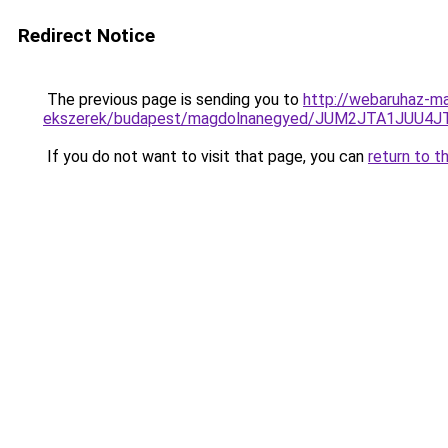
Redirect Notice
The previous page is sending you to
http://webaruhaz-ma
ekszerek/budapest/magdolnanegyed/JUM2JTA1JUU4
If you do not want to visit that page, you can
return to t