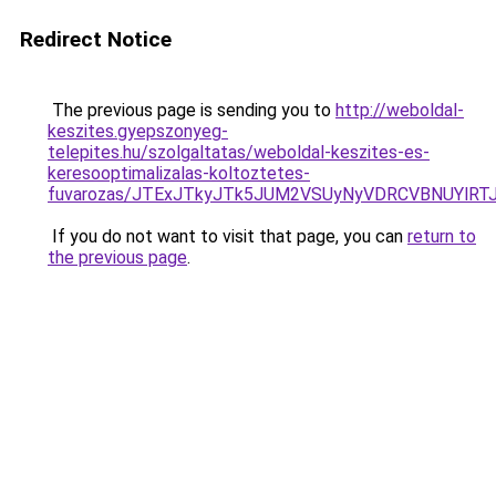
Redirect Notice
The previous page is sending you to
http://weboldal-
keszites.gyepszonyeg-
telepites.hu/szolgaltatas/weboldal-keszites-es-
keresooptimalizalas-koltoztetes-
fuvarozas/JTExJTkyJTk5JUM2VSUyNyVDRCVBNUYlRT
If you do not want to visit that page, you can
return to
the previous page
.